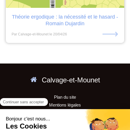
Théorie ergodique : la nécessité et le hasard -
Romain Dujardin
⟶
Par Calvage-et-Mounet
le 20/04/26
Calvage-et-Mounet
Plan du site
Mentions légales
Calvage & Mounet
est une maison d'édition spécialisée dans
les mathématiques de l'enseignement supérieur.