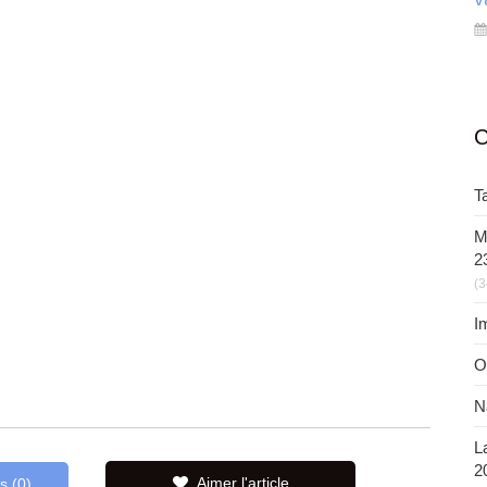
C
T
M
2
(3
I
O
N
L
2
Aimer l'article
s (0)