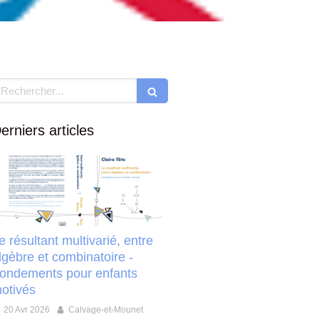
echercher
erniers articles
e résultant multivarié, entre
lgèbre et combinatoire -
ondements pour enfants
otivés
20 Avr 2026
Calvage-et-Mounet