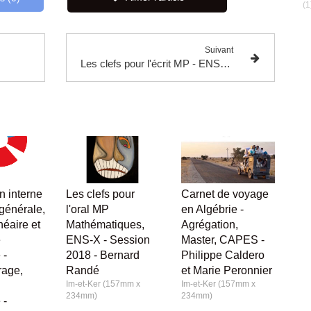
(1
Suivant
ignard et Fontanez
Les clefs pour l'écrit MP - ENS-X-Mines-Centrale-CCP - Session 2016 - Mathématiques et informatique (hors option) - Clément de Seguins Pazzis
n interne
Les clefs pour
Carnet de voyage
 générale,
l'oral MP
en Algébrie -
néaire et
Mathématiques,
Agrégation,
e
ENS-X - Session
Master, CAPES -
 -
2018 - Bernard
Philippe Caldero
rage,
Randé
et Marie Peronnier
Im-et-Ker (157mm x
Im-et-Ker (157mm x
234mm)
234mm)
 -