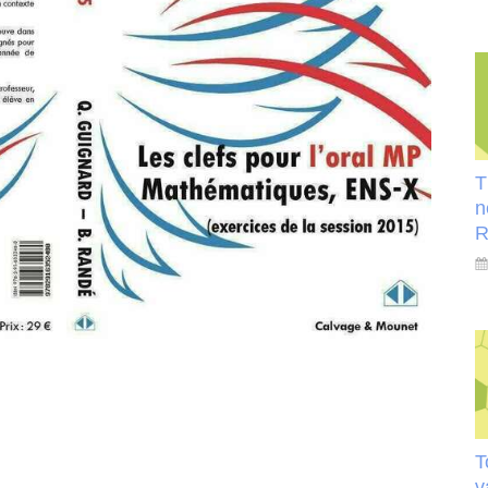
T
n
R
T
v