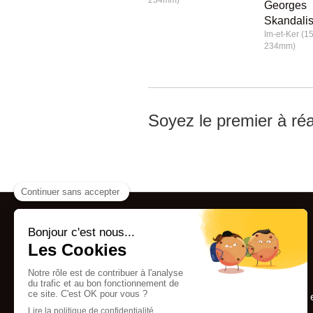
Georges
Skandali
Im-et-Ker (
234mm)
Soyez le premier à réa
Calvage & Mounet
e