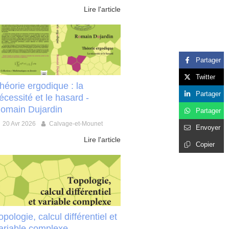
Lire l'article
Partager
Twitter
héorie ergodique : la
Partager
écessité et le hasard -
omain Dujardin
Partager
20 Avr 2026
Calvage-et-Mounet
Envoyer
Lire l'article
Copier
opologie, calcul différentiel et
ariable complexe