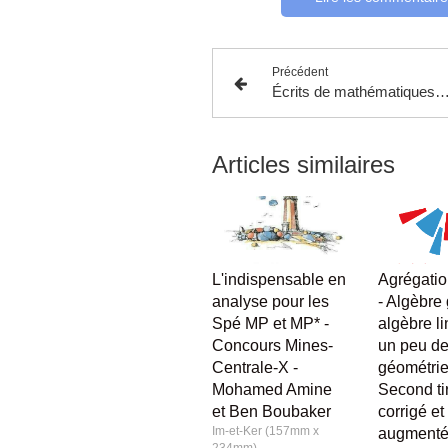
Précédent
Écrits de mathématiques en filière MP, 2015 - Clefs pour ENS, X, Centrale-Supélec, Mines-Ponts, CCP - Randé, Deleporte, Gu
Articles similaires
L'indispensable en
Agrégatio
analyse pour les
- Algèbre
Spé MP et MP* -
algèbre li
Concours Mines-
un peu d
Centrale-X -
géométrie
Mohamed Amine
Second ti
et Ben Boubaker
corrigé et
Im-et-Ker (157mm x
augmenté
234mm)