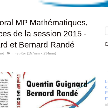
l'oral MP Mathématiques,
R
es de la session 2015 -
rd et Bernard Randé
D
net
Im-et-Ker (157mm x 234mm)
L
a
F
m