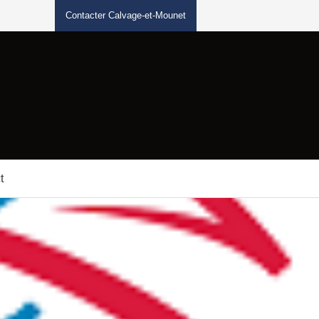
Contacter Calvage-et-Mounet
t