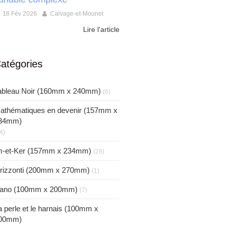
18 Fév 2026
Calvage-et-Mounet
Lire l'article
atégories
ableau Noir (160mm x 240mm)
(6)
athématiques en devenir (157mm x
34mm)
4)
m-et-Ker (157mm x 234mm)
(28)
rizzonti (200mm x 270mm)
(1)
ano (100mm x 200mm)
(7)
a perle et le harnais (100mm x
00mm)